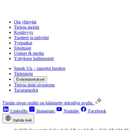
Ota yhteyttä
Tietoja meistä
Kestävyys
Tuotteet ja palvelut
Työpaikat
Sijoittajat
Uutiset & media
Yrityksen hallinnointi
Speak Up – raportoi huolesi
Tietosuoja
Evästeasetukset
Tietoja tästä sivustosta
Tavaramerkit
Tämän sivun sisältö on käännetty tekoälyn avulla.
LinkedIn
Instagram
Youtube
Facebook
Vaihda kieli