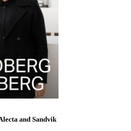
 Alecta and Sandvik