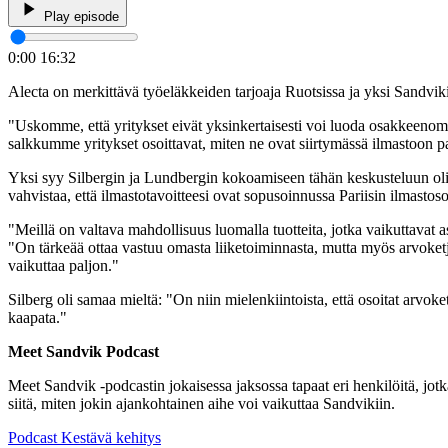
Play episode
0:00
16:32
Alecta on merkittävä työeläkkeiden tarjoaja Ruotsissa ja yksi Sandvik
"Uskomme, että yritykset eivät yksinkertaisesti voi luoda osakkeenom
salkkumme yritykset osoittavat, miten ne ovat siirtymässä ilmastoon 
Yksi syy Silbergin ja Lundbergin kokoamiseen tähän keskusteluun oli 
vahvistaa, että ilmastotavoitteesi ovat sopusoinnussa Pariisin ilmas
"Meillä on valtava mahdollisuus luomalla tuotteita, jotka vaikuttavat a
"On tärkeää ottaa vastuu omasta liiketoiminnasta, mutta myös arvoket
vaikuttaa paljon."
Silberg oli samaa mieltä: "On niin mielenkiintoista, että osoitat arvoket
kaapata."
Meet Sandvik Podcast
Meet Sandvik -podcastin jokaisessa jaksossa tapaat eri henkilöitä, jot
siitä, miten jokin ajankohtainen aihe voi vaikuttaa Sandvikiin.
Podcast
Kestävä kehitys