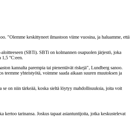
anoo. "Olemme keskittyneet ilmastoon viime vuosina, ja haluamme, että
 -aloitteeseen (SBTi). SBTi on kolmannen osapuolen järjestö, joka
a 1,5 °C:een.
ilmaston kannalta parempia tai pienentävät riskejä", Lundberg sanoo.
. Jos teemme yhteistyötä, voimme saada aikaan suuren muutoksen ja
ja se on niin tärkeää, koska sieltä löytyy mahdollisuuksia, joita voit
 kertoo tarinansa. Joskus tapaat asiantuntijoita, jotka keskustelevat