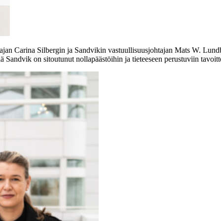
jan Carina Silbergin ja Sandvikin vastuullisuusjohtajan Mats W. Lundbe
llä Sandvik on sitoutunut nollapäästöihin ja tieteeseen perustuviin tavoitte