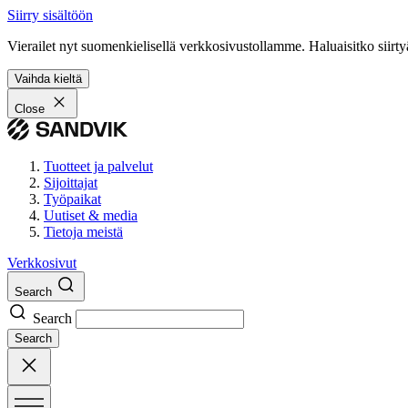
Siirry sisältöön
Vierailet nyt suomenkielisellä verkkosivustollamme. Haluaisitko siirty
Vaihda kieltä
Close
Tuotteet ja palvelut
Sijoittajat
Työpaikat
Uutiset & media
Tietoja meistä
Verkkosivut
Search
Search
Search