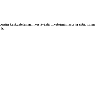
rgin keskustelemaan kestävästä liiketoiminnasta ja siitä, miten
isiin.