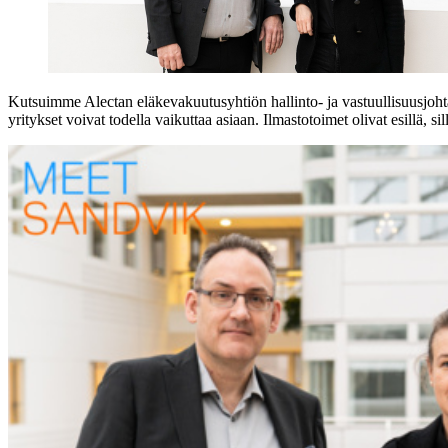
Kutsuimme Alectan eläkevakuutusyhtiön hallinto- ja vastuullisuusjohta
yritykset voivat todella vaikuttaa asiaan. Ilmastotoimet olivat esillä, si