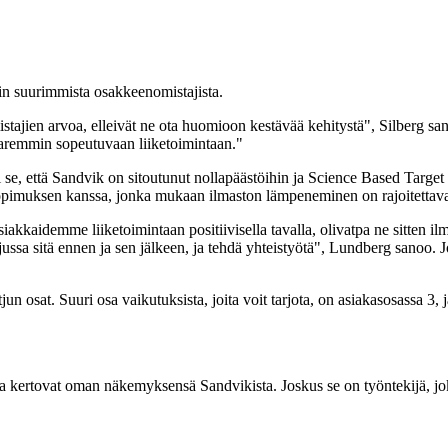
in suurimmista osakkeenomistajista.
istajien arvoa, elleivät ne ota huomioon kestävää kehitystä", Silberg s
paremmin sopeutuvaan liiketoimintaan."
se, että Sandvik on sitoutunut nollapäästöihin ja Science Based Target
tosopimuksen kanssa, jonka mukaan ilmaston lämpeneminen on rajoitettav
siakkaidemme liiketoimintaan positiivisella tavalla, olivatpa ne sitten 
jussa sitä ennen ja sen jälkeen, ja tehdä yhteistyötä", Lundberg sanoo
jun osat. Suuri osa vaikutuksista, joita voit tarjota, on asiakasosassa 3, 
ka kertovat oman näkemyksensä Sandvikista. Joskus se on työntekijä, joka