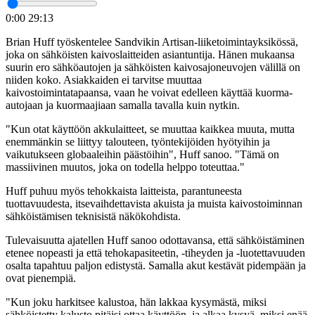
0:00
29:13
Brian Huff työskentelee Sandvikin Artisan-liiketoimintayksikössä,
joka on sähköisten kaivoslaitteiden asiantuntija. Hänen mukaansa
suurin ero sähköautojen ja sähköisten kaivosajoneuvojen välillä on
niiden koko. Asiakkaiden ei tarvitse muuttaa
kaivostoimintatapaansa, vaan he voivat edelleen käyttää kuorma-
autojaan ja kuormaajiaan samalla tavalla kuin nytkin.
"Kun otat käyttöön akkulaitteet, se muuttaa kaikkea muuta, mutta
enemmänkin se liittyy talouteen, työntekijöiden hyötyihin ja
vaikutukseen globaaleihin päästöihin", Huff sanoo. "Tämä on
massiivinen muutos, joka on todella helppo toteuttaa."
Huff puhuu myös tehokkaista laitteista, parantuneesta
tuottavuudesta, itsevaihdettavista akuista ja muista kaivostoiminnan
sähköistämisen teknisistä näkökohdista.
Tulevaisuutta ajatellen Huff sanoo odottavansa, että sähköistäminen
etenee nopeasti ja että tehokapasiteetin, -tiheyden ja -luotettavuuden
osalta tapahtuu paljon edistystä. Samalla akut kestävät pidempään ja
ovat pienempiä.
"Kun joku harkitsee kalustoa, hän lakkaa kysymästä, miksi
sähköistetty kalusto pitäisi ottaa käyttöön, ja alkaa kysyä, miksi enää