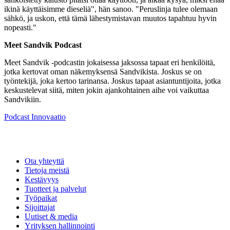
ikinä käyttäisimme dieseliä", hän sanoo. "Peruslinja tulee olemaan
sähkö, ja uskon, että tämä lähestymistavan muutos tapahtuu hyvin
nopeasti."
Meet Sandvik Podcast
Meet Sandvik -podcastin jokaisessa jaksossa tapaat eri henkilöitä,
jotka kertovat oman näkemyksensä Sandvikista. Joskus se on
työntekijä, joka kertoo tarinansa. Joskus tapaat asiantuntijoita, jotka
keskustelevat siitä, miten jokin ajankohtainen aihe voi vaikuttaa
Sandvikiin.
Podcast
Innovaatio
Ota yhteyttä
Tietoja meistä
Kestävyys
Tuotteet ja palvelut
Työpaikat
Sijoittajat
Uutiset & media
Yrityksen hallinnointi