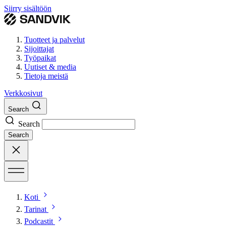
Siirry sisältöön
Tuotteet ja palvelut
Sijoittajat
Työpaikat
Uutiset & media
Tietoja meistä
Verkkosivut
Search
Search
Search
Koti
Tarinat
Podcastit