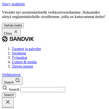
Siirry sisältöön
Vierailet nyt suomenkielisellä verkkosivustollamme. Haluaisitko
siirtyä englanninkielisille sivuillemme, joilla on kattavammat tiedot?
Vaihda kieltä
Close
Tuotteet ja palvelut
Sijoittajat
Työpaikat
Uutiset & media
Tietoja meistä
Verkkosivut
Search
Search
Search