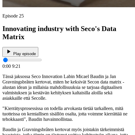
Episode 25
Innovating industry with Seco's Data
Matrix
Play episode
0:00
9:21
Tässä jaksossa Seco Innovation Labin Micael Baudin ja Jan
Gravningsbråten kertovat, miten he keksivät Secon data matrix -
alustan idean ja millaisia mahdollisuuksia se tarjoaa digitaalisen
valmistuksen ja kestävän kehityksen kaltaisilla aloilla sekä
asiakkaille että Secolle.
"Kierrätysprosessissa on todella arvokasta tietää tarkalleen, mitä
tuotteissa on kemiallisen sisällön osalta, jotta voimme kierrättää ne
tehokkaasti", Baudin havainnollistaa.
Baudin ja Gravningsbråten kertovat myös joistakin tärkeimmistä
haasteista, jotka tiimin on täytynyt voittaa kehitystyön aikana, jotta