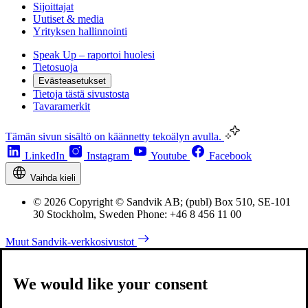
Sijoittajat
Uutiset & media
Yrityksen hallinnointi
Speak Up – raportoi huolesi
Tietosuoja
Evästeasetukset
Tietoja tästä sivustosta
Tavaramerkit
Tämän sivun sisältö on käännetty tekoälyn avulla.
LinkedIn
Instagram
Youtube
Facebook
Vaihda kieli
© 2026 Copyright © Sandvik AB; (publ) Box 510, SE-101
30 Stockholm, Sweden Phone: +46 8 456 11 00
Muut Sandvik-verkkosivustot
We would like your consent