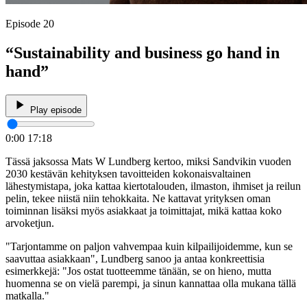
Episode 20
“Sustainability and business go hand in
hand”
Play episode
0:00
17:18
Tässä jaksossa Mats W Lundberg kertoo, miksi Sandvikin vuoden
2030 kestävän kehityksen tavoitteiden kokonaisvaltainen
lähestymistapa, joka kattaa kiertotalouden, ilmaston, ihmiset ja reilun
pelin, tekee niistä niin tehokkaita. Ne kattavat yrityksen oman
toiminnan lisäksi myös asiakkaat ja toimittajat, mikä kattaa koko
arvoketjun.
"Tarjontamme on paljon vahvempaa kuin kilpailijoidemme, kun se
saavuttaa asiakkaan", Lundberg sanoo ja antaa konkreettisia
esimerkkejä: "Jos ostat tuotteemme tänään, se on hieno, mutta
huomenna se on vielä parempi, ja sinun kannattaa olla mukana tällä
matkalla."