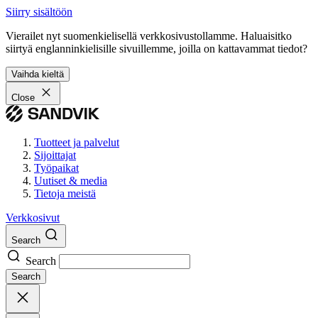
Siirry sisältöön
Vierailet nyt suomenkielisellä verkkosivustollamme. Haluaisitko
siirtyä englanninkielisille sivuillemme, joilla on kattavammat tiedot?
Vaihda kieltä
Close
Tuotteet ja palvelut
Sijoittajat
Työpaikat
Uutiset & media
Tietoja meistä
Verkkosivut
Search
Search
Search