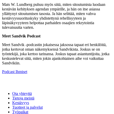
Mats W. Lundberg puhuu myös siitä, miten sitoutumista luodaan
kestävän kehityksen agendan ympärille, ja hän on itse asiassa
yllättynyt sitoutumisen tasosta. Ja hän selittää, miten vahva
kestävyyssuorituskyky yhdistettynä rehellisyyteen ja
läpinäkyvyyteen helpottaa parhaiden osaajien rekrytointia
tulevaisuutta varten.
Meet Sandvik Podcast
Meet Sandvik -podcastin jokaisessa jaksossa tapaat eri henkilöitä,
jotka kertovat oman näkemyksensä Sandvikista. Joskus se on
työntekijä, joka kertoo tarinansa. Joskus tapaat asiantuntijoita, jotka
keskustelevat siitä, miten jokin ajankohtainen aihe voi vaikuttaa
Sandvikiin.
Podcast
Ihmiset
Ota yhteyttä
Tietoja meistä
Kestävyys
Tuotteet ja palvelut
Työpaikat