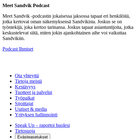
Meet Sandvik Podcast
Meet Sandvik -podcastin jokaisessa jaksossa tapaat eri henkilöitä,
jotka kertovat oman näkemyksensä Sandvikista. Joskus se on
työntekijä, joka kertoo tarinansa. Joskus tapaat asiantuntijoita, jotka
keskustelevat siitä, miten jokin ajankohtainen aihe voi vaikuttaa
Sandvikiin.
Podcast
Ihmiset
Ota yhteyttä
Tietoja meistä
Kestävyys
Tuotteet ja palvelut
Työpaikat
Sijoittajat
Uutiset & media
Yrityksen hallinnointi
Speak Up – raportoi huolesi
Tietosuoja
Evästeasetukset