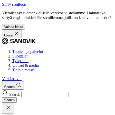
Siirry sisältöön
Vierailet nyt suomenkielisellä verkkosivustollamme. Haluaisitko
siirtyä englanninkielisille sivuillemme, joilla on kattavammat tiedot?
Vaihda kieltä
Close
Tuotteet ja palvelut
Sijoittajat
Työpaikat
Uutiset & media
Tietoja meistä
Verkkosivut
Search
Search
Search