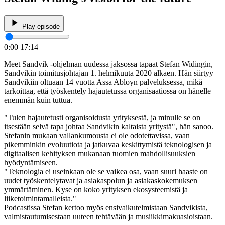
Play episode
0:00
17:14
Meet Sandvik -ohjelman uudessa jaksossa tapaat Stefan Widingin,
Sandvikin toimitusjohtajan 1. helmikuuta 2020 alkaen. Hän siirtyy
Sandvikiin oltuaan 14 vuotta Assa Abloyn palveluksessa, mikä
tarkoittaa, että työskentely hajautetussa organisaatiossa on hänelle
enemmän kuin tuttua.
"Tulen hajautetusti organisoidusta yrityksestä, ja minulle se on
itsestään selvä tapa johtaa Sandvikin kaltaista yritystä", hän sanoo.
Stefanin mukaan vallankumousta ei ole odotettavissa, vaan
pikemminkin evoluutiota ja jatkuvaa keskittymistä teknologisen ja
digitaalisen kehityksen mukanaan tuomien mahdollisuuksien
hyödyntämiseen.
"Teknologia ei useinkaan ole se vaikea osa, vaan suuri haaste on
uudet työskentelytavat ja asiakaspolun ja asiakaskokemuksen
ymmärtäminen. Kyse on koko yrityksen ekosysteemistä ja
liiketoimintamalleista."
Podcastissa Stefan kertoo myös ensivaikutelmistaan Sandvikista,
valmistautumisestaan uuteen tehtävään ja musiikkimakuasioistaan.