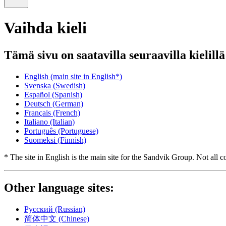
Vaihda kieli
Tämä sivu on saatavilla seuraavilla kielillä
English
(main site in English*)
Svenska
(Swedish)
Español
(Spanish)
Deutsch
(German)
Français
(French)
Italiano
(Italian)
Português
(Portuguese)
Suomeksi
(Finnish)
* The site in English is the main site for the Sandvik Group. Not all co
Other language sites:
Русский
(Russian)
简体中文
(Chinese)