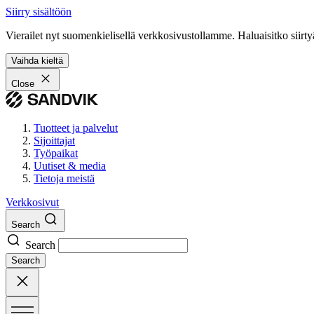
Siirry sisältöön
Vierailet nyt suomenkielisellä verkkosivustollamme. Haluaisitko siirty
Vaihda kieltä
Close
Tuotteet ja palvelut
Sijoittajat
Työpaikat
Uutiset & media
Tietoja meistä
Verkkosivut
Search
Search
Search