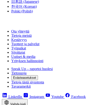
日本語
(Japanese)
한국어
(Korean)
Polski
(Polish)
Ota yhteyttä
Tietoja meistä
Kestävyys
Tuotteet ja palvelut
Työpaikat
Sijoittajat
Uutiset & media
Yrityksen hallinnointi
Speak Up – raportoi huolesi
Tietosuoja
Evästeasetukset
Tietoja tästä sivustosta
Tavaramerkit
LinkedIn
Instagram
Youtube
Facebook
Vaihda kieli