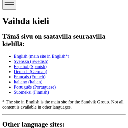
Vaihda kieli
Tämä sivu on saatavilla seuraavilla
kielillä:
English
(main site in English*)
Svenska
(Swedish)
Español
(Spanish)
Deutsch
(German)
Français
(French)
Italiano
(Italian)
Português
(Portuguese)
Suomeksi
(Finnish)
* The site in English is the main site for the Sandvik Group. Not all
content is available in other languages.
Other language sites: