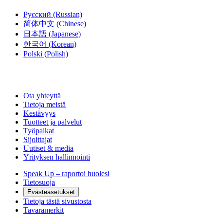
Русский
(Russian)
简体中文
(Chinese)
日本語
(Japanese)
한국어
(Korean)
Polski
(Polish)
Ota yhteyttä
Tietoja meistä
Kestävyys
Tuotteet ja palvelut
Työpaikat
Sijoittajat
Uutiset & media
Yrityksen hallinnointi
Speak Up – raportoi huolesi
Tietosuoja
Evästeasetukset
Tietoja tästä sivustosta
Tavaramerkit