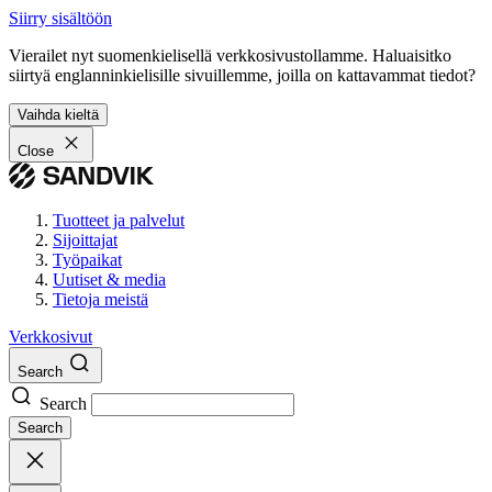
Siirry sisältöön
Vierailet nyt suomenkielisellä verkkosivustollamme. Haluaisitko
siirtyä englanninkielisille sivuillemme, joilla on kattavammat tiedot?
Vaihda kieltä
Close
Tuotteet ja palvelut
Sijoittajat
Työpaikat
Uutiset & media
Tietoja meistä
Verkkosivut
Search
Search
Search