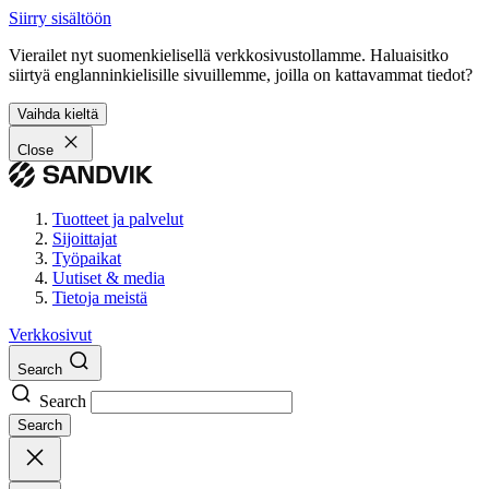
Siirry sisältöön
Vierailet nyt suomenkielisellä verkkosivustollamme. Haluaisitko
siirtyä englanninkielisille sivuillemme, joilla on kattavammat tiedot?
Vaihda kieltä
Close
Tuotteet ja palvelut
Sijoittajat
Työpaikat
Uutiset & media
Tietoja meistä
Verkkosivut
Search
Search
Search