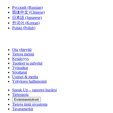
Русский
(Russian)
简体中文
(Chinese)
日本語
(Japanese)
한국어
(Korean)
Polski
(Polish)
Ota yhteyttä
Tietoja meistä
Kestävyys
Tuotteet ja palvelut
Työpaikat
Sijoittajat
Uutiset & media
Yrityksen hallinnointi
Speak Up – raportoi huolesi
Tietosuoja
Evästeasetukset
Tietoja tästä sivustosta
Tavaramerkit