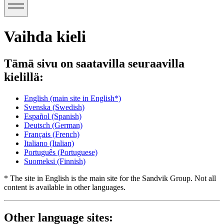
Vaihda kieli
Tämä sivu on saatavilla seuraavilla
kielillä:
English
(main site in English*)
Svenska
(Swedish)
Español
(Spanish)
Deutsch
(German)
Français
(French)
Italiano
(Italian)
Português
(Portuguese)
Suomeksi
(Finnish)
* The site in English is the main site for the Sandvik Group. Not all
content is available in other languages.
Other language sites: