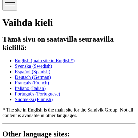
Vaihda kieli
Tämä sivu on saatavilla seuraavilla
kielillä:
English
(main site in English*)
Svenska
(Swedish)
Español
(Spanish)
Deutsch
(German)
Français
(French)
Italiano
(Italian)
Português
(Portuguese)
Suomeksi
(Finnish)
* The site in English is the main site for the Sandvik Group. Not all
content is available in other languages.
Other language sites: