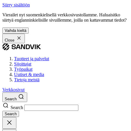
Siirry sisältöön
Vierailet nyt suomenkielisellä verkkosivustollamme. Haluaisitko
siirtyä englanninkielisille sivuillemme, joilla on kattavammat tiedot?
Vaihda kieltä
Close
Tuotteet ja palvelut
Sijoittajat
Työpaikat
Uutiset & media
Tietoja meistä
Verkkosivut
Search
Search
Search