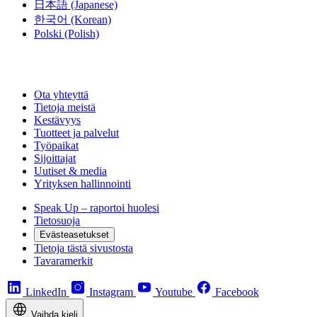
日本語
(Japanese)
한국어
(Korean)
Polski
(Polish)
Ota yhteyttä
Tietoja meistä
Kestävyys
Tuotteet ja palvelut
Työpaikat
Sijoittajat
Uutiset & media
Yrityksen hallinnointi
Speak Up – raportoi huolesi
Tietosuoja
Evästeasetukset
Tietoja tästä sivustosta
Tavaramerkit
LinkedIn
Instagram
Youtube
Facebook
Vaihda kieli