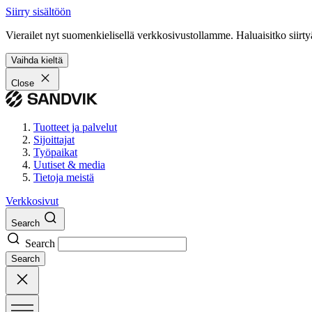
Siirry sisältöön
Vierailet nyt suomenkielisellä verkkosivustollamme. Haluaisitko siirty
Vaihda kieltä
Close
Tuotteet ja palvelut
Sijoittajat
Työpaikat
Uutiset & media
Tietoja meistä
Verkkosivut
Search
Search
Search