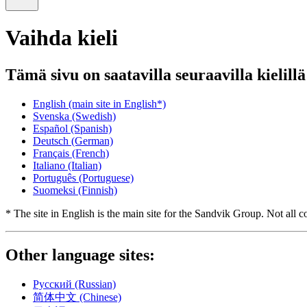
Vaihda kieli
Tämä sivu on saatavilla seuraavilla kielillä
English
(main site in English*)
Svenska
(Swedish)
Español
(Spanish)
Deutsch
(German)
Français
(French)
Italiano
(Italian)
Português
(Portuguese)
Suomeksi
(Finnish)
* The site in English is the main site for the Sandvik Group. Not all co
Other language sites:
Русский
(Russian)
简体中文
(Chinese)