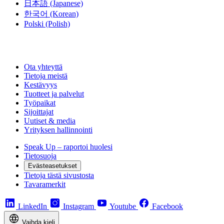
日本語
(Japanese)
한국어
(Korean)
Polski
(Polish)
Ota yhteyttä
Tietoja meistä
Kestävyys
Tuotteet ja palvelut
Työpaikat
Sijoittajat
Uutiset & media
Yrityksen hallinnointi
Speak Up – raportoi huolesi
Tietosuoja
Evästeasetukset
Tietoja tästä sivustosta
Tavaramerkit
LinkedIn
Instagram
Youtube
Facebook
Vaihda kieli