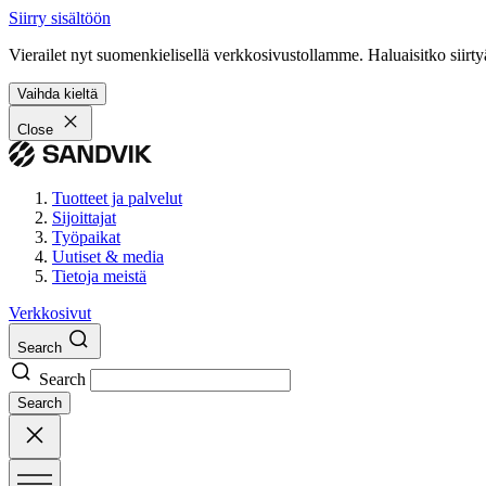
Siirry sisältöön
Vierailet nyt suomenkielisellä verkkosivustollamme. Haluaisitko siirty
Vaihda kieltä
Close
Tuotteet ja palvelut
Sijoittajat
Työpaikat
Uutiset & media
Tietoja meistä
Verkkosivut
Search
Search
Search