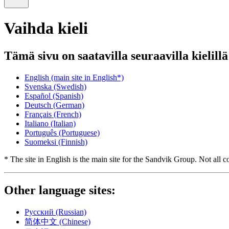
Vaihda kieli
Tämä sivu on saatavilla seuraavilla kielillä
English
(main site in English*)
Svenska
(Swedish)
Español
(Spanish)
Deutsch
(German)
Français
(French)
Italiano
(Italian)
Português
(Portuguese)
Suomeksi
(Finnish)
* The site in English is the main site for the Sandvik Group. Not all co
Other language sites:
Русский
(Russian)
简体中文
(Chinese)