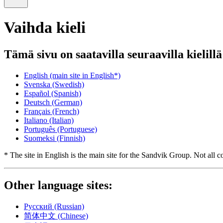
Vaihda kieli
Tämä sivu on saatavilla seuraavilla kielillä
English
(main site in English*)
Svenska
(Swedish)
Español
(Spanish)
Deutsch
(German)
Français
(French)
Italiano
(Italian)
Português
(Portuguese)
Suomeksi
(Finnish)
* The site in English is the main site for the Sandvik Group. Not all co
Other language sites:
Русский
(Russian)
简体中文
(Chinese)