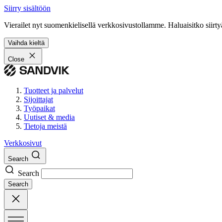
Siirry sisältöön
Vierailet nyt suomenkielisellä verkkosivustollamme. Haluaisitko siirty
Vaihda kieltä
Close
Tuotteet ja palvelut
Sijoittajat
Työpaikat
Uutiset & media
Tietoja meistä
Verkkosivut
Search
Search
Search