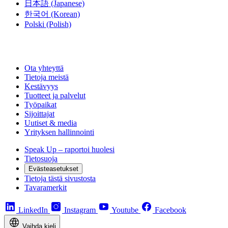
日本語
(Japanese)
한국어
(Korean)
Polski
(Polish)
Ota yhteyttä
Tietoja meistä
Kestävyys
Tuotteet ja palvelut
Työpaikat
Sijoittajat
Uutiset & media
Yrityksen hallinnointi
Speak Up – raportoi huolesi
Tietosuoja
Evästeasetukset
Tietoja tästä sivustosta
Tavaramerkit
LinkedIn
Instagram
Youtube
Facebook
Vaihda kieli