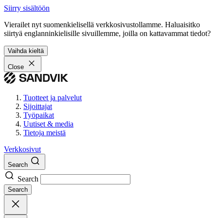
Siirry sisältöön
Vierailet nyt suomenkielisellä verkkosivustollamme. Haluaisitko
siirtyä englanninkielisille sivuillemme, joilla on kattavammat tiedot?
Vaihda kieltä
Close
Tuotteet ja palvelut
Sijoittajat
Työpaikat
Uutiset & media
Tietoja meistä
Verkkosivut
Search
Search
Search