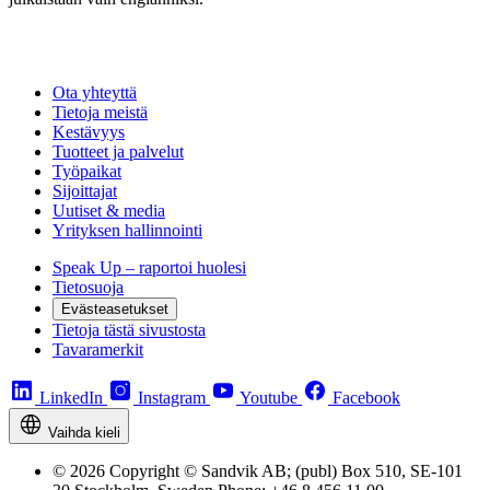
Ota yhteyttä
Tietoja meistä
Kestävyys
Tuotteet ja palvelut
Työpaikat
Sijoittajat
Uutiset & media
Yrityksen hallinnointi
Speak Up – raportoi huolesi
Tietosuoja
Evästeasetukset
Tietoja tästä sivustosta
Tavaramerkit
LinkedIn
Instagram
Youtube
Facebook
Vaihda kieli
© 2026 Copyright © Sandvik AB; (publ) Box 510, SE-101