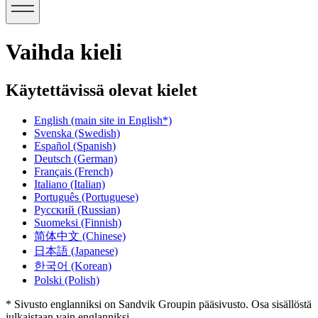
Vaihda kieli
Käytettävissä olevat kielet
English
(main site in English*)
Svenska
(Swedish)
Español
(Spanish)
Deutsch
(German)
Français
(French)
Italiano
(Italian)
Português
(Portuguese)
Русский
(Russian)
Suomeksi
(Finnish)
简体中文
(Chinese)
日本語
(Japanese)
한국어
(Korean)
Polski
(Polish)
* Sivusto englanniksi on Sandvik Groupin pääsivusto. Osa sisällöstä
julkaistaan vain englanniksi.