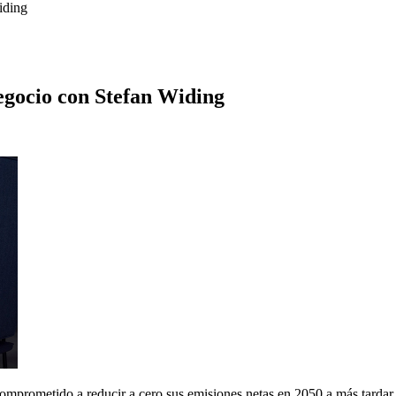
iding
egocio con Stefan Widing
 comprometido a reducir a cero sus emisiones netas en 2050 a más tarda