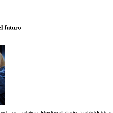
l futuro
s en Linkedin, debate con Johan Kerstell, director global de RR.HH. en 