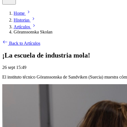
Home
Historias
Artículos
Göranssonska Skolan
Back to Artículos
¡La escuela de industria mola!
26 sept 15:49
El instituto técnico Göranssonska de Sandviken (Suecia) muestra cómo 