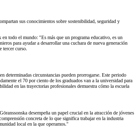
 compartan sus conocimientos sobre sostenibilidad, seguridad y
dvik en todo el mundo: "Es más que un programa educativo, es un
enieros para ayudar a desarrollar una cuchara de nueva generación
 tercer curso.
 en determinadas circunstancias pueden prorrogarse. Este periodo
madamente el 70 por ciento de los graduados van a la universidad para
ibilidad en las trayectorias profesionales demuestra cómo la escuela
l. Göranssonska desempeña un papel crucial en la atracción de jóvenes
comprensión concreta de lo que significa trabajar en la industria
omunidad local en la que operamos."