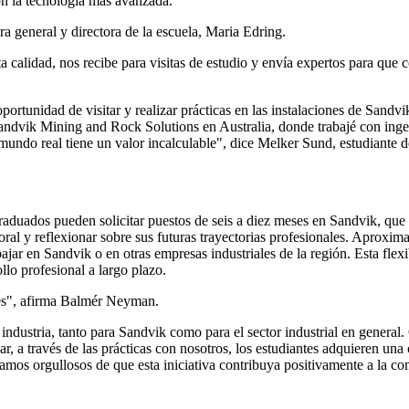
on la tecnología más avanzada.
a general y directora de la escuela, Maria Edring.
ta calidad, nos recibe para visitas de estudio y envía expertos para que
oportunidad de visitar y realizar prácticas en las instalaciones de San
r Sandvik Mining and Rock Solutions en Australia, donde trabajé con ing
mundo real tiene un valor incalculable", dice Melker Sund, estudiante de
raduados pueden solicitar puestos de seis a diez meses en Sandvik, que
boral y reflexionar sobre sus futuras trayectorias profesionales. Aproxi
ajar en Sandvik o en otras empresas industriales de la región. Esta flex
llo profesional a largo plazo.
les", afirma Balmér Neyman.
 industria, tanto para Sandvik como para el sector industrial en genera
ar, a través de las prácticas con nosotros, los estudiantes adquieren una 
amos orgullosos de que esta iniciativa contribuya positivamente a la c