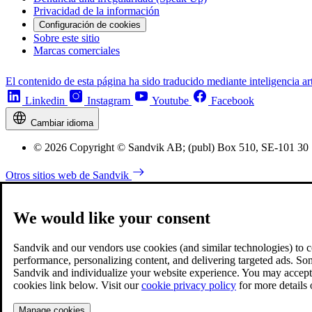
Privacidad de la información
Configuración de cookies
Sobre este sitio
Marcas comerciales
El contenido de esta página ha sido traducido mediante inteligencia art
Linkedin
Instagram
Youtube
Facebook
Cambiar idioma
© 2026 Copyright © Sandvik AB; (publ) Box 510, SE-101 30
Otros sitios web de Sandvik
We would like your consent
Sandvik and our vendors use cookies (and similar technologies) to coll
performance, personalizing content, and delivering targeted ads. So
Sandvik and individualize your website experience. You may accept o
cookies link below. Visit our
cookie privacy policy
for more details
Manage cookies