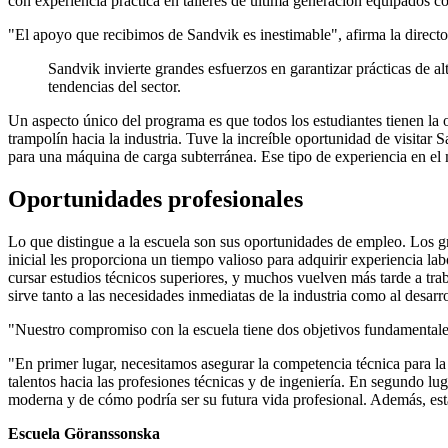
con experiencia práctica en talleres de última generación equipados c
"El apoyo que recibimos de Sandvik es inestimable", afirma la director
Sandvik invierte grandes esfuerzos en garantizar prácticas de al
tendencias del sector.
Un aspecto único del programa es que todos los estudiantes tienen la 
trampolín hacia la industria. Tuve la increíble oportunidad de visita
para una máquina de carga subterránea. Ese tipo de experiencia en el 
Oportunidades profesionales
Lo que distingue a la escuela son sus oportunidades de empleo. Los g
inicial les proporciona un tiempo valioso para adquirir experiencia la
cursar estudios técnicos superiores, y muchos vuelven más tarde a trab
sirve tanto a las necesidades inmediatas de la industria como al desarro
"Nuestro compromiso con la escuela tiene dos objetivos fundamenta
"En primer lugar, necesitamos asegurar la competencia técnica para la
talentos hacia las profesiones técnicas y de ingeniería. En segundo lug
moderna y de cómo podría ser su futura vida profesional. Además, est
Escuela Göranssonska