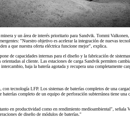
ia minera y un área de interés prioritario para Sandvik. Tommi Valkone
emergentes: "Nuestro objetivo es acelerar la integración de nuevas tecnol
den a que nuestra oferta eléctrica funcione mejor", explica.
one de capacidades internas para el diseño y la fabricación de sistemas 
 orientadas al cliente. Las estaciones de carga Sandvik permiten cambia
tercambio, baja la batería agotada y recupera una completamente car
tio, con tecnología LFP. Los sistemas de baterías completos de una car
de baterías completo de un equipo de perforación subterránea tiene una
tanto en productividad como en rendimiento medioambiental", señala Va
eraciones de diseño de módulos de baterías."