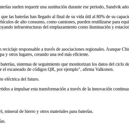
aterías suelen requerir una sustitución durante ese periodo, Sandvik ado
ra que las baterías han llegado al final de su vida útil al 80% de su cap
 vehículos de alto consumo, como camiones, pueden reutilizarse para eq
poyando infraestructuras del emplazamiento como iluminación y estacion
 un reciclaje responsable a través de asociaciones regionales. Aunque Ch
opa y otros lugares, creando una red más eficiente.
baterías, sistemas de seguimiento que monitorizan los datos del ciclo de
ante el escaneado de códigos QR, por ejemplo", afirma Valkonen.
e eléctrica del futuro.
tidos a impulsar esta transformación a través de la innovación continua
l, mineral de hierro y otros materiales para baterías.
as.