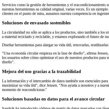
Servicios como la gestión de herramientas y el reacondicionamiento so
nuestras herramientas su calidad original, varias veces. Es un ejempl
clientes en el punto de mira, aunamos nuestra competencia en ingenier
Soluciones de envasado sostenibles
La circularidad no sólo se aplica a los productos, sino también a los 
a material reciclado y reciclable, y estamos explorando el futuro de n
Diseñar herramientas para alargar su vida útil, renovarlas, reutilizarlas 
"Una economía circular empieza en la fase de diseño", afirma Jense
los usuarios sobre cómo optimizar el uso de nuestros productos para r
diseño".
Mejora del uso gracias a la trazabilidad
La información y el intercambio de datos también son esenciales para la
maximizar su vida útil", dice Jensen. "Nos ayuda a nosotros y a nuestr
momento de reacondicionar."
Soluciones basadas en datos para el avance circular
Sandvik ha introducido códigos de matriz de datos marcados con láser