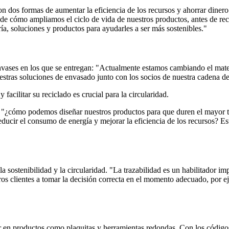
n dos formas de aumentar la eficiencia de los recursos y ahorrar diner
o de cómo ampliamos el ciclo de vida de nuestros productos, antes de rec
ía, soluciones y productos para ayudarles a ser más sostenibles."
envases en los que se entregan: "Actualmente estamos cambiando el mater
uestras soluciones de envasado junto con los socios de nuestra cadena de
y facilitar su reciclado es crucial para la circularidad.
n, "¿cómo podemos diseñar nuestros productos para que duren el mayor
educir el consumo de energía y mejorar la eficiencia de los recursos? E
 sostenibilidad y la circularidad. "La trazabilidad es un habilitador imp
os clientes a tomar la decisión correcta en el momento adecuado, por ej
 en productos como plaquitas y herramientas redondas. Con los códigos