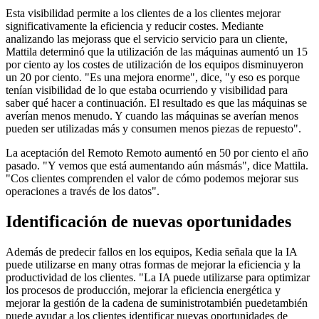
Esta visibilidad
permite a los clientes de
a los clientes mejorar
significativamente la eficiencia y reducir costes. Mediante
analizando
las mejoras
s
que
el servicio
servicio
para
un cliente,
Mattila
determinó
que la
utilización
de las máquinas aumentó un 15
por ciento
a
y los costes de utilización de los equipos disminuyeron
un 20
por ciento
.
"Es una mejora enorme", dice, "y eso es
porque
tenían visibilidad de lo que estaba ocurriendo y visibilidad para
saber qué hacer a continuación. El resultado es que las máquinas se
averían menos
menudo
. Y cuando las máquinas se averían
menos
pueden ser
utilizadas
más
y consumen menos piezas de repuesto".
La aceptación del
Remoto
Remoto
aumentó
en
50
por ciento
el año
pasado.
"
Y vemos que está aumentando aún más
más", dice
Mattila
.
"C
os clientes comprenden el valor de cómo podemos mejorar sus
operaciones a través de los datos".
Identificación de nuevas oportunidades
Además de predecir fallos en los equipos, Kedia señala que la IA
puede utilizarse en ma
ny
otras formas de mejorar la eficiencia y la
productividad de los clientes.
"
La IA puede utilizarse para optimizar
los procesos de producción
,
mejorar la eficiencia energética
y
mejorar la gestión de la cadena de suministro
también puede
también
puede ayudar a los
clientes
identificar nuevas oportunidades de