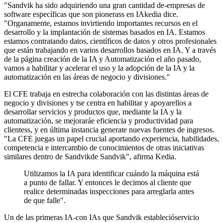
"
Sandvik
ha
sido
adquiriendo una gran cantidad de
-
empresas de
software específicas que son pioneras
s
en IA
kedia
dice
.
"
O
rganamente, estamos invirtiendo importantes recursos en el
desarrollo y la implantación de sistemas basados en IA. Estamos
estamos contratando
datos, científicos de datos y otros profesionales
que
están trabajando en varios desarrollos basados en IA.
Y a través
de
la página
creación
de la
IA y
Automatización
el año pasado
,
vamos a
habilitar y
acelerar
el uso y la adopción de la IA y la
automatización en las áreas de negocio
y divisiones
."
El
CFE
trabaja en estrecha colaboración con las
distintas áreas de
negocio
y divisiones
y
t
se centra en
habilitar y apoyar
ellos
a
desarrollar servicios y productos que
,
mediante la IA y la
automatización
,
se
mejorará
e
eficiencia
y
productividad
para
clientes
s, y
en última instancia
generat
e
nuevas fuentes de ingresos.
"
La
CFE juega
s
un papel crucial aportando experiencia, habilidades,
competencia e intercambio de conocimientos de otras iniciativas
similares dentro de Sandvik
de Sandvik", afirma Kedia.
Utilizamos la IA para identificar cuándo la máquina está
a punto de fallar. Y entonces le decimos al cliente que
realice determinadas inspecciones para arreglarla antes
de que falle".
Un
de las primeras
IA
-
con IA
s
que Sandvik estableció
servicio