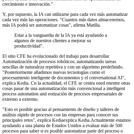
crecimiento e innovación.
"
Y, por supuesto, la IA c
an
utilizarse para
cada vez más
automatizar
cada vez más las operaciones.
"Cuantos más datos almacenemos,
más IA podrá
ser
automatizar cosas", afirma
Matilla
.
Estar a la vanguardia de la IA ya está ayudando a
algunos de nuestros clientes a mejorar su
productividad".
El sitio
CFE ha
evolucionado
del trabajo para desarrollar
Automatización de procesos robóticos
;
automatizando tareas
sencillas de naturaleza repetitiva y con un algoritmo predefinido.
"
Posteriormente añadimos nuevas tecnologías como el
procesamiento inteligente de documentos y el
c
onversational AI
",
explica Kedia.
C
n la actualidad, el CFE se
centra en
ed
en
entre otras
cosas
pasar de una automatización más convencional a
i
ntelligent
process automation and
e
otización de procesos empresariales de
extremo a extremo
.
"
Esto es posible gracias al pensamiento de diseño
y
talleres de
análisis rápido de procesos con las empresas para conocer sus
principales retos", explica Kedia
explica Kedia.
Actualmente estamos
ayudando a una planta de Estados Unidos a evaluar más de 500
procesos para saber si es posible automatizar parte del proceso o