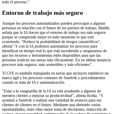
todo el proceso."
Entorno de trabajo más seguro
Aunque los procesos automatizados pueden preocupar a algunas
personas
en relación con
el futuro de los puestos de trabajo,
Matilla
señala que la
IA
-
hacen que el entorno de trabajo sea más seguro
r
porque se comprende mejor en todo momento lo que está
ocurriendo. "Reduce la probabilidad de riesgos catastróficos",
afirma".
Y c
on la IA podemos automatizar los procesos para
identificar
en tiempo real lo que está sucediendo y asegurarnos de
que los recursos y herramientas estén disponibles para que las
personas realicen sus tareas
más eficazmente
. En
en última instancia
procesos más seguros
,
más
sostenibles
y más eficientes".
T
l
CFE
es
también
trabajando
en
tareas que
incluyen
establecer
un
marco ágil y los procesos comunes de Sandvik
y
procedimientos
cuando se trata de IA y automatización
.
"
Estar a la vanguardia de la IA
ya está ayudando a algunos de
nuestros clientes a mejorar su productividad", afirma Kedia. "Y
ayudará a Sandvik a realizar
una variedad de avances para
sus
clientes de
clientes
en el futuro
. Mediante una
abriendo
varias
oportunidades, entre ellas
mejor toma de decisiones, reducción de
costes
s,
mayor seguridad, optimización de la cadena de suministro
y