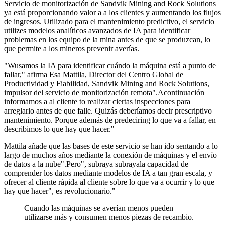
Servicio de monitorización
de Sandvik Mining and Rock Solutions
ya está
proporcionando
valor a
a los clientes y aumentando los flujos
de ingresos
.
Utilizado para el mantenimiento predictivo, el
s
ervicio
utili
z
es
modelos analíticos avanzados de IA para
identificar
problemas
en los
equipo de la mina
antes de que se produzcan, lo
que permite a los mineros prevenir averías.
"W
usamos la IA para identificar cuándo la máquina está a punto de
fallar
,"
afirma
Esa Mattila, Director del Centro Global de
Productividad y Fiabilidad,
Sandvik Mining and Rock Solutions,
impulsor del servicio de monitorización remota".
A
continuación
informamos a
al cliente
t
o
realizar ciertas inspecciones para
arreglarlo antes de que falle.
Quizás
deberíamos decir
prescriptivo
mantenimiento
.
Porque además de
predecir
ing
lo que va a fallar
,
en
describimos lo que hay que hacer.
"
Mattila añade que las bases de este servicio se han ido sentando a lo
largo de muchos años mediante la conexión de máquinas y el envío
de datos a la nube".
Pero
", subraya
subraya
la capacidad de
comprender los datos mediante modelos de IA a tan gran escala
,
y
ofrecer al cliente
rápida
al cliente sobre lo que va a ocurrir y lo que
hay que hacer"
,
es revolucionario
."
Cuando las máquinas se averían
menos
pueden
utilizarse
más
y consumen menos piezas de recambio.