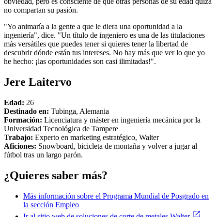
obviedad, pero es consciente de que otras personas de su edad quizá
no compartan su pasión.
"Yo animaría a la gente a que le diera una oportunidad a la
ingeniería", dice. "Un título de ingeniero es una de las titulaciones
más versátiles que puedes tener si quieres tener la libertad de
descubrir dónde están tus intereses. No hay más que ver lo que yo
he hecho: ¡las oportunidades son casi ilimitadas!".
Jere Laitervo
Edad:
26
Destinado en:
Tubinga, Alemania
Formación:
Licenciatura y máster en ingeniería mecánica por la
Universidad Tecnológica de Tampere
Trabajo:
Experto en marketing estratégico, Walter
Aficiones:
Snowboard, bicicleta de montaña y volver a jugar al
fútbol tras un largo parón.
¿Quieres saber más?
Más información sobre el Programa Mundial de Posgrado en
la sección Empleo
Ir al sitio web de soluciones de corte de metales Walter