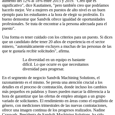
aumentó del 12% al 18% entre 2015 y 2019. "Creo que es
significativo", dice Kautiainen, "pero también creo que podríamos
hacerlo mejor. Ver a mujeres en puestos de alto nivel es un buen
ejemplo para los estudiantes a la hora de elegir su profesión. Es
bueno demostrar que Sandvik ofrece igualdad de oportunidades
profesionales. Se trata de encontrar a la persona adecuada para el
puesto".
Una forma es tener cuidado con los criterios para un puesto. Si dices
que un candidato debe tener 20 años de experiencia en el sector
minero, "automáticamente excluyes a muchas de las personas de las
que te gustaría recibir solicitudes", afirma.
La diversidad en un equipo es bastante
difícil. Lo que ocurre es que necesitamos
diversidad para progresar.
En el segmento de negocio Sandvik Machining Solutions, el
razonamiento es el mismo. Se presta una atención crucial a los
detalles en el proceso de contratación, donde incluso los cambios
más pequeños en palabras y frases pueden marcar la diferencia a la
hora de garantizar que las ofertas de empleo atraigan a un grupo
variado de solicitantes. El rendimiento en áreas como el equilibrio de
género, con mediciones trimestrales de las nuevas contrataciones,
ofrece una imagen continua de los progresos realizados. Nadine
Crauwels, Presidenta de Sandvik Machining Solutions, ha sido