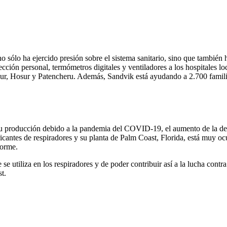
 no sólo ha ejercido presión sobre el sistema sanitario, sino que tambié
ección personal, termómetros digitales y ventiladores a los hospitales l
pur, Hosur y Patencheru. Además, Sandvik está ayudando a 2.700 famili
su producción debido a la pandemia del COVID-19, el aumento de la de
icantes de respiradores y su planta de Palm Coast, Florida, está muy o
norme.
 utiliza en los respiradores y de poder contribuir así a la lucha contr
t.