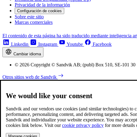
Privacidad de la información
Configuración de cookies
Sobre este sitio
Marcas comerciales
El contenido de esta página ha sido traducido mediante inteligencia art
Linkedin
Instagram
Youtube
Facebook
Cambiar idioma
© 2026 Copyright © Sandvik AB; (publ) Box 510, SE-101 30
Otros sitios web de Sandvik
We would like your consent
Sandvik and our vendors use cookies (and similar technologies) to coll
performance, personalizing content, and delivering targeted ads. So
Sandvik and individualize your website experience. You may accept o
cookies link below. Visit our
cookie privacy policy
for more details
Manage cookies