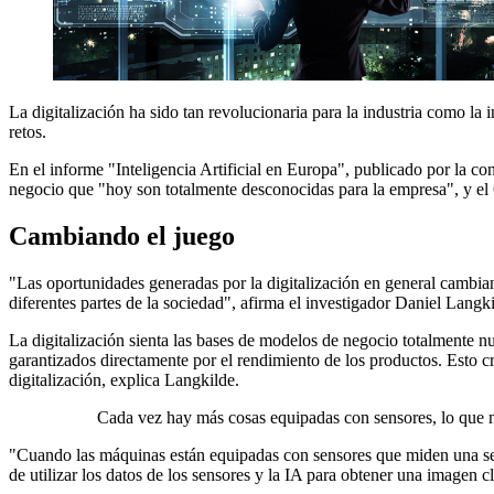
La digitalización ha sido tan revolucionaria para la industria como la 
retos.
En el informe "Inteligencia Artificial en Europa", publicado por la c
negocio que "hoy son totalmente desconocidas para la empresa", y el 6
Cambiando el juego
"Las oportunidades generadas por la digitalización en general cambian l
diferentes partes de la sociedad", afirma el investigador Daniel Langk
La digitalización sienta las bases de modelos de negocio totalmente 
garantizados directamente por el rendimiento de los productos. Esto cr
digitalización, explica Langkilde.
Cada vez hay más cosas equipadas con sensores, lo que 
"Cuando las máquinas están equipadas con sensores que miden una seri
de utilizar los datos de los sensores y la IA para obtener una imagen 