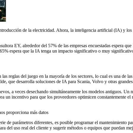
introducción de la electricidad. Ahora, la inteligencia artificial (IA) y
onsultora EY, alrededor del 57% de las empresas encuestadas espera que 
5% espera que la IA tenga un impacto significativo o muy significativo
as reglas del juego en la mayoría de los sectores, lo cual es una de las
ilde, que desarrolla soluciones de IA para Scania, Volvo y otras grande
nuevos, a veces desechando simultáneamente los modelos antiguos. Un n
ea un incentivo para que los proveedores optimicen constantemente el re
nos proporciona más datos
e de parámetros diferentes, es posible programar el mantenimiento para 
clara del uso real del cliente y sugerir métodos o equipos que puedan mej