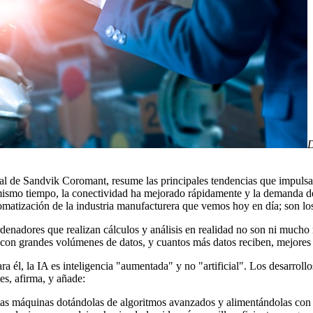
D
l de Sandvik Coromant, resume las principales tendencias que impulsan 
mismo tiempo, la conectividad ha mejorado rápidamente y la demanda de
utomatización de la industria manufacturera que vemos hoy en día; son los
 ordenadores que realizan cálculos y análisis en realidad no son ni mucho 
 con grandes volúmenes de datos, y cuantos más datos reciben, mejores s
l, la IA es inteligencia "aumentada" y no "artificial". Los desarrollos
es, afirma, y añade:
de las máquinas dotándolas de algoritmos avanzados y alimentándolas co