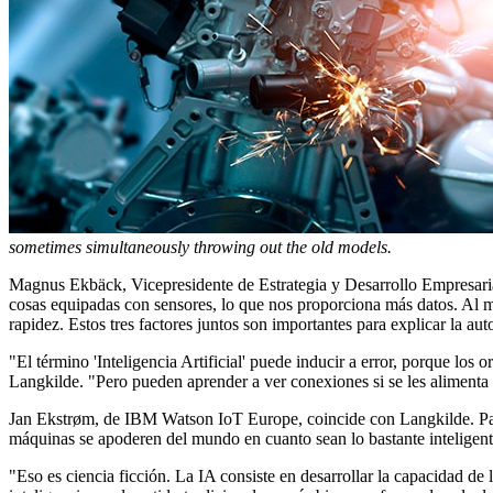
sometimes simultaneously throwing out the old models.
Magnus Ekbäck, Vicepresidente de Estrategia y Desarrollo Empresaria
cosas equipadas con sensores, lo que nos proporciona más datos. Al 
rapidez. Estos tres factores juntos son importantes para explicar la a
"El término 'Inteligencia Artificial' puede inducir a error, porque los
Langkilde. "Pero pueden aprender a ver conexiones si se les alimenta
Jan Ekstrøm, de IBM Watson IoT Europe, coincide con Langkilde. Para é
máquinas se apoderen del mundo en cuanto sean lo bastante inteligent
"Eso es ciencia ficción. La IA consiste en desarrollar la capacidad 