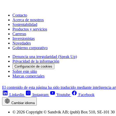
Contacto
Acerca de nosotros
Sostentabilidad
Productos y servicios
Carreras
Inversionistas
Novedades
Gobierno corporativo
Denuncia una irregularidad (Speak Up)
Privacidad de la información
Configuración de cookies
Sobre este sitio
Marcas comerciales
El contenido de esta página ha sido traducido mediante inteligencia art
Linkedin
Instagram
Youtube
Facebook
Cambiar idioma
© 2026 Copyright © Sandvik AB; (publ) Box 510, SE-101 30