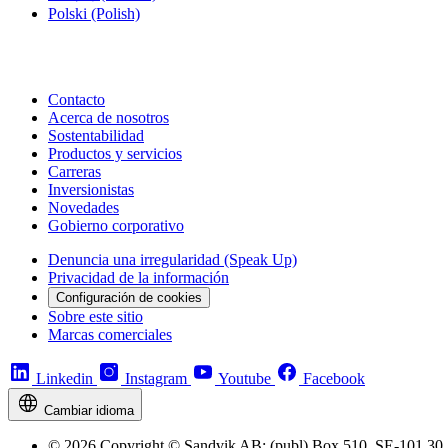
Polski
(Polish)
Contacto
Acerca de nosotros
Sostentabilidad
Productos y servicios
Carreras
Inversionistas
Novedades
Gobierno corporativo
Denuncia una irregularidad (Speak Up)
Privacidad de la información
Configuración de cookies
Sobre este sitio
Marcas comerciales
Linkedin
Instagram
Youtube
Facebook
Cambiar idioma
© 2026 Copyright © Sandvik AB; (publ) Box 510, SE-101 30