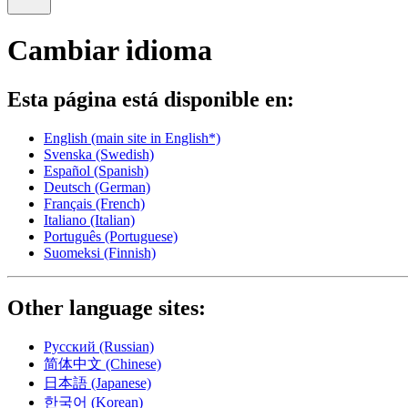
Cambiar idioma
Esta página está disponible en:
English
(main site in English*)
Svenska
(Swedish)
Español
(Spanish)
Deutsch
(German)
Français
(French)
Italiano
(Italian)
Português
(Portuguese)
Suomeksi
(Finnish)
Other language sites:
Русский
(Russian)
简体中文
(Chinese)
日本語
(Japanese)
한국어
(Korean)