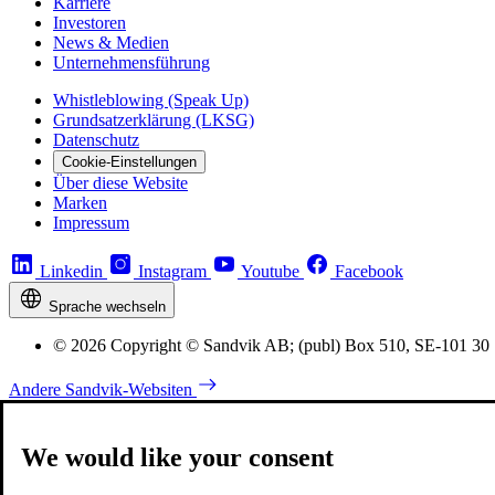
Karriere
Investoren
News & Medien
Unternehmensführung
Whistleblowing (Speak Up)
Grundsatzerklärung (LKSG)
Datenschutz
Cookie-Einstellungen
Über diese Website
Marken
Impressum
Linkedin
Instagram
Youtube
Facebook
Sprache wechseln
© 2026 Copyright © Sandvik AB; (publ) Box 510, SE-101 30
Andere Sandvik-Websiten
We would like your consent