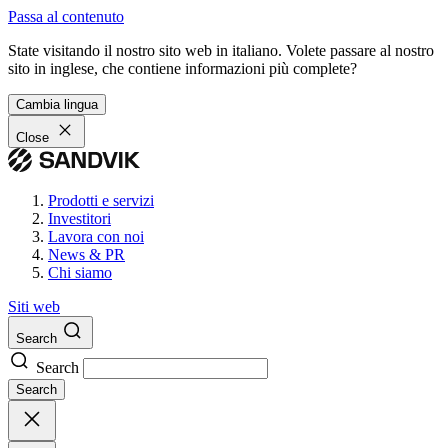
Passa al contenuto
State visitando il nostro sito web in italiano. Volete passare al nostro
sito in inglese, che contiene informazioni più complete?
Cambia lingua
Close
Prodotti e servizi
Investitori
Lavora con noi
News & PR
Chi siamo
Siti web
Search
Search
Search