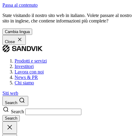
Passa al contenuto
State visitando il nostro sito web in italiano. Volete passare al nostro
sito in inglese, che contiene informazioni più complete?
Cambia lingua
Close
Prodotti e servizi
Investitori
Lavora con noi
News & PR
Chi siamo
Siti web
Search
Search
Search