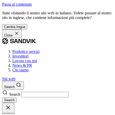
Passa al contenuto
State visitando il nostro sito web in italiano. Volete passare al nostro
sito in inglese, che contiene informazioni più complete?
Cambia lingua
Close
Prodotti e servizi
Investitori
Lavora con noi
News & PR
Chi siamo
Siti web
Search
Search
Search