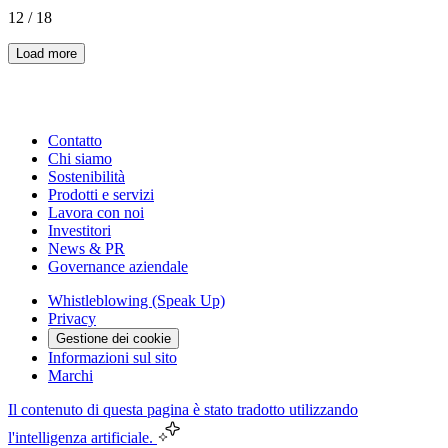
12
/
18
Load more
Contatto
Chi siamo
Sostenibilità
Prodotti e servizi
Lavora con noi
Investitori
News & PR
Governance aziendale
Whistleblowing (Speak Up)
Privacy
Gestione dei cookie
Informazioni sul sito
Marchi
Il contenuto di questa pagina è stato tradotto utilizzando
l'intelligenza artificiale.