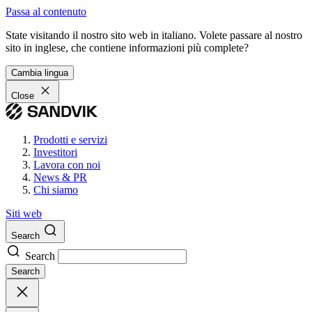
Passa al contenuto
State visitando il nostro sito web in italiano. Volete passare al nostro
sito in inglese, che contiene informazioni più complete?
Cambia lingua
Close
Prodotti e servizi
Investitori
Lavora con noi
News & PR
Chi siamo
Siti web
Search
Search
Search