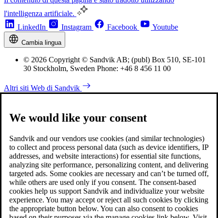
l'intelligenza artificiale.
LinkedIn
Instagram
Facebook
Youtube
Cambia lingua
© 2026 Copyright © Sandvik AB; (publ) Box 510, SE-101
30 Stockholm, Sweden Phone: +46 8 456 11 00
Altri siti Web di Sandvik
We would like your consent
Sandvik and our vendors use cookies (and similar technologies)
to collect and process personal data (such as device identifiers, IP
addresses, and website interactions) for essential site functions,
analyzing site performance, personalizing content, and delivering
targeted ads. Some cookies are necessary and can’t be turned off,
while others are used only if you consent. The consent-based
cookies help us support Sandvik and individualize your website
experience. You may accept or reject all such cookies by clicking
the appropriate button below. You can also consent to cookies
based on their purposes via the manage cookies link below. Visit