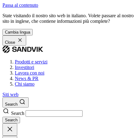
Passa al contenuto
State visitando il nostro sito web in italiano. Volete passare al nostro
sito in inglese, che contiene informazioni più complete?
Cambia lingua
Close
Prodotti e servizi
Investitori
Lavora con noi
News & PR
Chi siamo
Siti web
Search
Search
Search