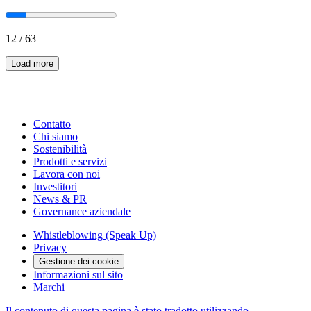
12
/
63
Load more
Contatto
Chi siamo
Sostenibilità
Prodotti e servizi
Lavora con noi
Investitori
News & PR
Governance aziendale
Whistleblowing (Speak Up)
Privacy
Gestione dei cookie
Informazioni sul sito
Marchi
Il contenuto di questa pagina è stato tradotto utilizzando