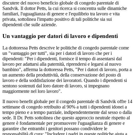
discutere del nuovo beneficio globale di congedo parentale di
Sandvik. Il dottor Petts, la cui ricerca si concentra sulle dinamiche
familiari, l'uguaglianza di genere e l'equilibrio tra lavoro e vita
privata, sottolinea l'impatto positivo di tali politiche sia sui
dipendenti che sulle aziende.
Un vantaggio per datori di lavoro e dipendenti
La dottoressa Petts descrive le politiche di congedo parentale come
un "vantaggio per tutti", sia per i datori di lavoro che per i
dipendenti: "Per i dipendenti, fornisce il tempo di assentarsi dal
lavoro per adattarsi alla paternità, riprendersi e legarsi al nuovo
bambino", afferma la dottoressa Petts, "Per i datori di lavoro, porta a
un aumento della produttività, della conservazione del posto di
lavoro e della soddisfazione dei lavoratori. Quando i dipendenti si
sentono sostenuti dal loro datore di lavoro, si impegnano
maggiormente nel loro lavoro".
Il nuovo benefit globale per il congedo parentale di Sandvik offre 14
settimane di congedo retribuito al 90% a tutti i dipendenti idonei a
tempo pieno e a tempo parziale, indipendentemente dal sesso o dalla
sede. Il Dr. Petts sottolinea che questo approccio neutrale rispetto al
genere è fondamentale per promuovere l'uguaglianza di genere e
garantire che entrambi i genitori possano condividere le
responsabilità di cura: "Includere i padri in queste politiche aiuta a