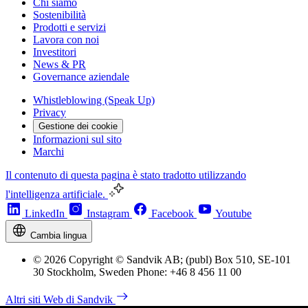
Chi siamo
Sostenibilità
Prodotti e servizi
Lavora con noi
Investitori
News & PR
Governance aziendale
Whistleblowing (Speak Up)
Privacy
Gestione dei cookie
Informazioni sul sito
Marchi
Il contenuto di questa pagina è stato tradotto utilizzando
l'intelligenza artificiale.
LinkedIn
Instagram
Facebook
Youtube
Cambia lingua
© 2026 Copyright © Sandvik AB; (publ) Box 510, SE-101
30 Stockholm, Sweden Phone: +46 8 456 11 00
Altri siti Web di Sandvik