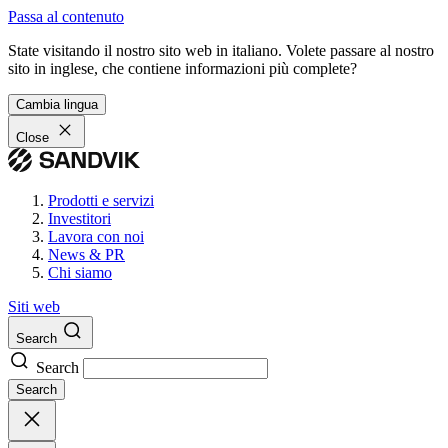
Passa al contenuto
State visitando il nostro sito web in italiano. Volete passare al nostro
sito in inglese, che contiene informazioni più complete?
Cambia lingua
Close
Prodotti e servizi
Investitori
Lavora con noi
News & PR
Chi siamo
Siti web
Search
Search
Search