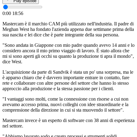
Play episode
0:00
18:56
Mastercam è il marchio CAM più utilizzato nell'industria. Il padre di
Meghan West ha fondato l'azienda appena due settimane prima della
sua nascita e lei dice che è parte integrante della sua persona.
"Sono andata in Giappone con mio padre quando avevo 14 anni e lo
considero ancora il mio primo viaggio di lavoro. È stato allora che
mi si sono aperti gli occhi su quanto la produzione ti apra il mondo",
dice West.
L'acquisizione da parte di Sandvik è stata un po' una sorpresa, ma le
è apparso chiaro che è davvero importante entrare in contatto, fare
rete e collaborare con altre persone del settore che hanno lo stesso
approccio alla produzione e la stessa passione per i clienti.
"I vantaggi sono molti, come la connessione con risorse a cui non
avevamo accesso prima, nuovi colleghi con idee straordinarie e la
comprensione della direzione in cui si sta muovendo il settore".
Mastercam invece è un esperto di software con 38 anni di esperienza
nel settore.
"Abbiamo lavorato sodo e creato processi e strumenti solidi.