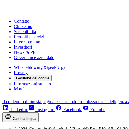
Contatto
Chi siamo
Sostenibilità
Prodotti e servizi
Lavora con noi
Investitori
News & PR
Governance aziendale
Whistleblowing (Speak Up)
Privacy
Gestione dei cookie
Informazioni sul sito
Marchi
Il contenuto di questa pagina è stato tradotto utilizzando l'intelligenza a
LinkedIn
Instagram
Facebook
Youtube
Cambia lingua
© 2026 Copyright © Sandvik AB; (publ) Box 510, SE-101 30