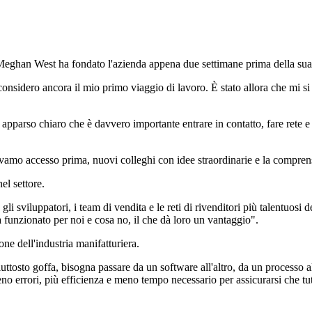
Meghan West ha fondato l'azienda appena due settimane prima della sua na
idero ancora il mio primo viaggio di lavoro. È stato allora che mi si s
 apparso chiaro che è davvero importante entrare in contatto, fare rete e
amo accesso prima, nuovi colleghi con idee straordinarie e la comprensi
el settore.
 sviluppatori, i team di vendita e le reti di rivenditori più talentuosi d
 funzionato per noi e cosa no, il che dà loro un vantaggio".
ne dell'industria manifatturiera.
ttosto goffa, bisogna passare da un software all'altro, da un processo all
eno errori, più efficienza e meno tempo necessario per assicurarsi che tut