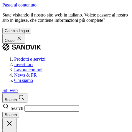
Passa al contenuto
State visitando il nostro sito web in italiano. Volete passare al nostro
sito in inglese, che contiene informazioni più complete?
Cambia lingua
Close
Prodotti e servizi
Investitori
Lavora con noi
News & PR
Chi siamo
Siti web
Search
Search
Search