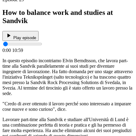
How to balance work and studies at
Sandvik
Play episode
0:00
10:59
In questo episodio incontriamo Elvin Berndtsson, che lavora part-
time alla Sandvik parallelamente ai suoi studi per diventare
ingegnere di lavorazione. Ha fatto domanda per uno stage attraverso
l'iniziativa Tekniksprånget (salto tecnologico) e ha trascorso quattro
mesi presso la Sandvik Rock Processing Solutions di Svedala, in
Svezia. Al termine del tirocinio gli è stato offerto un lavoro presso la
sede.
"Credo di aver ottenuto il lavoro perché sono interessato a imparare
cose nuove e sono curioso", dice.
Lavorare part-time alla Sandvik e studiare all'Università di Lund è
una combinazione perfetta di teoria e pratica e gli ha permesso di
fare molta esperienza. Ha anche eliminato alcuni dei suoi pregiudizi
nei confronti di aziende di queste dimensioni.