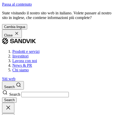
Passa al contenuto
State visitando il nostro sito web in italiano. Volete passare al nostro
sito in inglese, che contiene informazioni più complete?
Cambia lingua
Close
Prodotti e servizi
Investitori
Lavora con noi
News & PR
Chi siamo
Siti web
Search
Search
Search