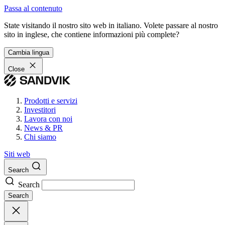
Passa al contenuto
State visitando il nostro sito web in italiano. Volete passare al nostro
sito in inglese, che contiene informazioni più complete?
Cambia lingua
Close
Prodotti e servizi
Investitori
Lavora con noi
News & PR
Chi siamo
Siti web
Search
Search
Search