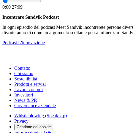
0:00
27:09
Incontrare Sandvik Podcast
In ogni episodio del podcast Meet Sandvik incontrerete persone diverse 
discuteranno di come un argomento scottante possa influenzare Sandv
Podcast
L'innovazione
Contatto
Chi siamo
Sostenibilità
Prodotti e servizi
Lavora con noi
Investitori
News & PR
Governance aziendale
Whistleblowing (Speak Up)
Privacy
Gestione dei cookie
Informazioni sul sito