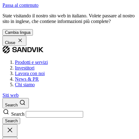
Passa al contenuto
State visitando il nostro sito web in italiano. Volete passare al nostro
sito in inglese, che contiene informazioni più complete?
Cambia lingua
Close
Prodotti e servizi
Investitori
Lavora con noi
News & PR
Chi siamo
Siti web
Search
Search
Search