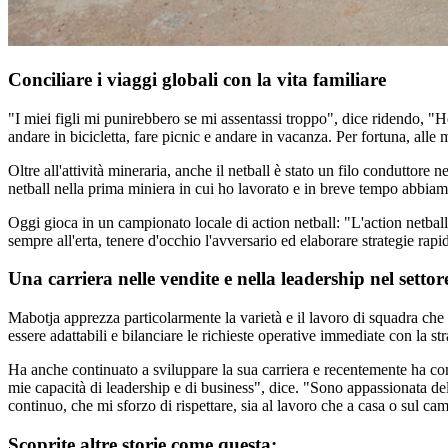
Conciliare i viaggi globali con la vita familiare
"I miei figli mi punirebbero se mi assentassi troppo", dice ridendo, "Ho 
andare in bicicletta, fare picnic e andare in vacanza. Per fortuna, alle
Oltre all'attività mineraria, anche il netball è stato un filo conduttor
netball nella prima miniera in cui ho lavorato e in breve tempo abbiamo
Oggi gioca in un campionato locale di action netball: "L'action netbal
sempre all'erta, tenere d'occhio l'avversario ed elaborare strategie rap
Una carriera nelle vendite e nella leadership nel setto
Mabotja apprezza particolarmente la varietà e il lavoro di squadra che
essere adattabili e bilanciare le richieste operative immediate con la s
Ha anche continuato a sviluppare la sua carriera e recentemente ha 
mie capacità di leadership e di business", dice. "Sono appassionata d
continuo, che mi sforzo di rispettare, sia al lavoro che a casa o sul ca
Scoprite altre storie come questa: