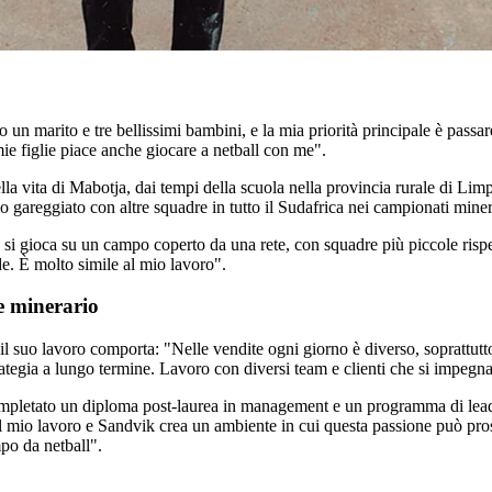
un marito e tre bellissimi bambini, e la mia priorità principale è passare
 mie figlie piace anche giocare a netball con me".
e nella vita di Mabotja, dai tempi della scuola nella provincia rurale di L
 gareggiato con altre squadre in tutto il Sudafrica nei campionati miner
l si gioca su un campo coperto da una rete, con squadre più piccole rispe
ide. È molto simile al mio lavoro".
re minerario
 il suo lavoro comporta: "Nelle vendite ogni giorno è diverso, soprattut
trategia a lungo termine. Lavoro con diversi team e clienti che si impegna
completato un diploma post-laurea in management e un programma di lea
el mio lavoro e Sandvik crea un ambiente in cui questa passione può pro
mpo da netball".