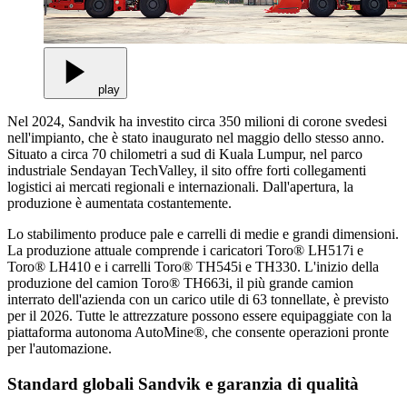
play
Nel 2024, Sandvik ha investito circa 350 milioni di corone svedesi
nell'impianto, che è stato inaugurato nel maggio dello stesso anno.
Situato a circa 70 chilometri a sud di Kuala Lumpur, nel parco
industriale Sendayan TechValley, il sito offre forti collegamenti
logistici ai mercati regionali e internazionali. Dall'apertura, la
produzione è aumentata costantemente.
Lo stabilimento produce pale e carrelli di medie e grandi dimensioni.
La produzione attuale comprende i caricatori Toro® LH517i e
Toro® LH410 e i carrelli Toro® TH545i e TH330. L'inizio della
produzione del camion Toro® TH663i, il più grande camion
interrato dell'azienda con un carico utile di 63 tonnellate, è previsto
per il 2026. Tutte le attrezzature possono essere equipaggiate con la
piattaforma autonoma AutoMine®, che consente operazioni pronte
per l'automazione.
Standard globali Sandvik e garanzia di qualità