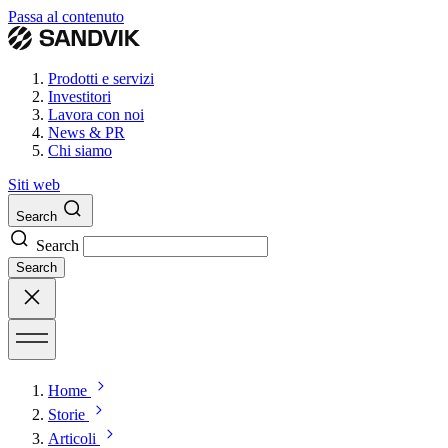
Passa al contenuto
Prodotti e servizi
Investitori
Lavora con noi
News & PR
Chi siamo
Siti web
Search
Search
Search
Home
Storie
Articoli