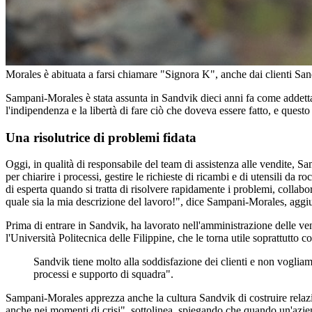
Morales è abituata a farsi chiamare "Signora K", anche dai clienti San
Sampani-Morales è stata assunta in Sandvik dieci anni fa come addetta a
l'indipendenza e la libertà di fare ciò che doveva essere fatto, e questo
Una risolutrice di problemi fidata
Oggi, in qualità di responsabile del team di assistenza alle vendite, Sa
per chiarire i processi, gestire le richieste di ricambi e di utensili d
di esperta quando si tratta di risolvere rapidamente i problemi, collabo
quale sia la mia descrizione del lavoro!", dice Sampani-Morales, aggi
Prima di entrare in Sandvik, ha lavorato nell'amministrazione delle v
l'Università Politecnica delle Filippine, che le torna utile soprattutto c
Sandvik tiene molto alla soddisfazione dei clienti e non voglia
processi e supporto di squadra".
Sampani-Morales apprezza anche la cultura Sandvik di costruire relazioni 
anche nei momenti di crisi", sottolinea, spiegando che quando un'azie