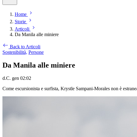
Home
Storie
Articoli
Da Manila alle miniere
Back to Articoli
Sostenibilità,
Persone
Da Manila alle miniere
d.C. gen 02:02
Come escursionista e surfista, Krystle Sampani-Morales non è estranea a