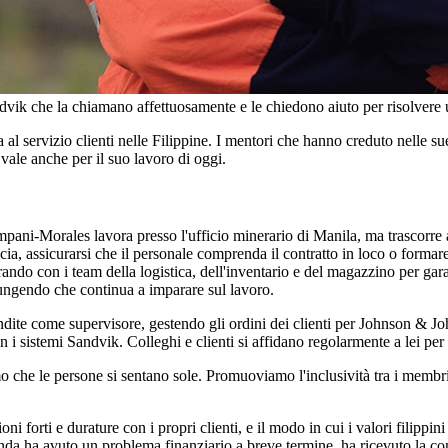
dvik che la chiamano affettuosamente e le chiedono aiuto per risolvere 
l servizio clienti nelle Filippine. I mentori che hanno creduto nelle su
 vale anche per il suo lavoro di oggi.
mpani-Morales lavora presso l'ufficio minerario di Manila, ma trascorre a
a roccia, assicurarsi che il personale comprenda il contratto in loco o for
rando con i team della logistica, dell'inventario e del magazzino per gar
ungendo che continua a imparare sul lavoro.
endite come supervisore, gestendo gli ordini dei clienti per Johnson & 
on i sistemi Sandvik. Colleghi e clienti si affidano regolarmente a lei per
mo che le persone si sentano sole. Promuoviamo l'inclusività tra i memb
forti e durature con i propri clienti, e il modo in cui i valori filippini
nda ha avuto un problema finanziario a breve termine, ha ricevuto la com