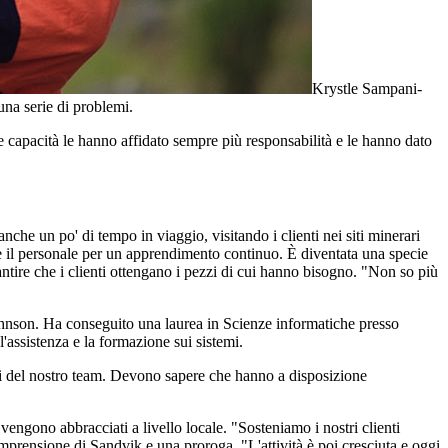
Krystle Sampani-
una serie di problemi.
e capacità le hanno affidato sempre più responsabilità e le hanno dato
nche un po' di tempo in viaggio, visitando i clienti nei siti minerari
mare il personale per un apprendimento continuo. È diventata una specie
antire che i clienti ottengano i pezzi di cui hanno bisogno. "Non so più
Johnson. Ha conseguito una laurea in Scienze informatiche presso
 l'assistenza e la formazione sui sistemi.
ri del nostro team. Devono sapere che hanno a disposizione
 vengono abbracciati a livello locale. "Sosteniamo i nostri clienti
prensione di Sandvik e una proroga. "L'attività è poi cresciuta e oggi