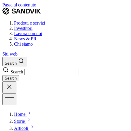
Passa al contenuto
Prodotti e servizi
Investitori
Lavora con noi
News & PR
Chi siamo
Siti web
Search
Search
Search
Home
Storie
Articoli