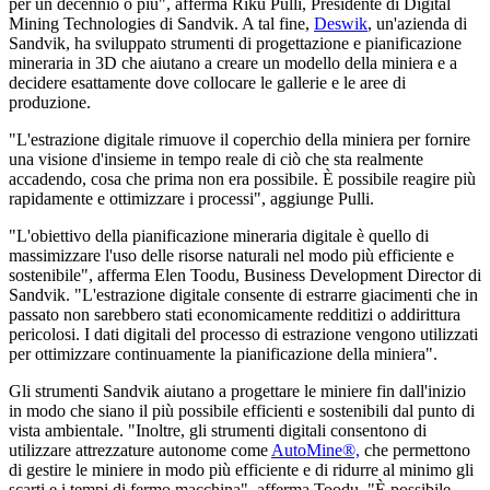
per un decennio o più", afferma Riku Pulli, Presidente di Digital
Mining Technologies di Sandvik. A tal fine,
Deswik
, un'azienda di
Sandvik, ha sviluppato strumenti di progettazione e pianificazione
mineraria in 3D che aiutano a creare un modello della miniera e a
decidere esattamente dove collocare le gallerie e le aree di
produzione.
"L'estrazione digitale rimuove il coperchio della miniera per fornire
una visione d'insieme in tempo reale di ciò che sta realmente
accadendo, cosa che prima non era possibile. È possibile reagire più
rapidamente e ottimizzare i processi", aggiunge Pulli.
"L'obiettivo della pianificazione mineraria digitale è quello di
massimizzare l'uso delle risorse naturali nel modo più efficiente e
sostenibile", afferma Elen Toodu, Business Development Director di
Sandvik. "L'estrazione digitale consente di estrarre giacimenti che in
passato non sarebbero stati economicamente redditizi o addirittura
pericolosi. I dati digitali del processo di estrazione vengono utilizzati
per ottimizzare continuamente la pianificazione della miniera".
Gli strumenti Sandvik aiutano a progettare le miniere fin dall'inizio
in modo che siano il più possibile efficienti e sostenibili dal punto di
vista ambientale. "Inoltre, gli strumenti digitali consentono di
utilizzare attrezzature autonome come
AutoMine®,
che permettono
di gestire le miniere in modo più efficiente e di ridurre al minimo gli
scarti e i tempi di fermo macchina", afferma Toodu. "È possibile