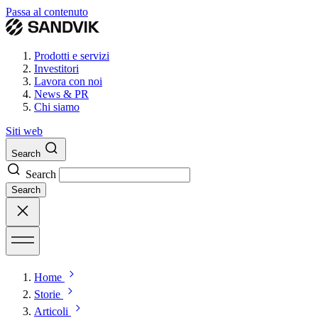
Passa al contenuto
Prodotti e servizi
Investitori
Lavora con noi
News & PR
Chi siamo
Siti web
Search
Search
Search
Home
Storie
Articoli