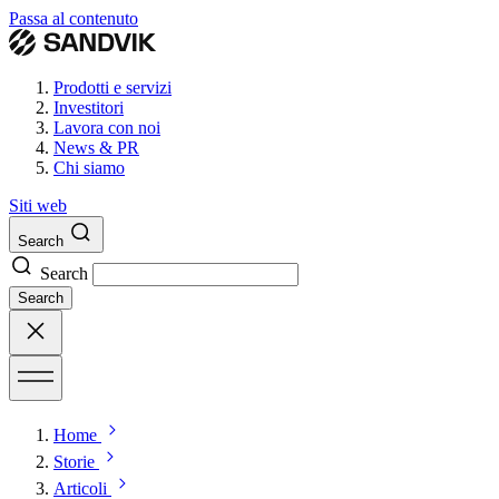
Passa al contenuto
Prodotti e servizi
Investitori
Lavora con noi
News & PR
Chi siamo
Siti web
Search
Search
Search
Home
Storie
Articoli