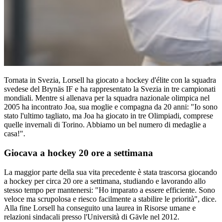
Tornata in Svezia, Lorsell ha giocato a hockey d'élite con la squadra
svedese del Brynäs IF e ha rappresentato la Svezia in tre campionati
mondiali. Mentre si allenava per la squadra nazionale olimpica nel
2005 ha incontrato Joa, sua moglie e compagna da 20 anni: "Io sono
stato l'ultimo tagliato, ma Joa ha giocato in tre Olimpiadi, comprese
quelle invernali di Torino. Abbiamo un bel numero di medaglie a
casa!".
Giocava a hockey 20 ore a settimana
La maggior parte della sua vita precedente è stata trascorsa giocando
a hockey per circa 20 ore a settimana, studiando e lavorando allo
stesso tempo per mantenersi: "Ho imparato a essere efficiente. Sono
veloce ma scrupolosa e riesco facilmente a stabilire le priorità", dice.
Alla fine Lorsell ha conseguito una laurea in Risorse umane e
relazioni sindacali presso l'Università di Gävle nel 2012.