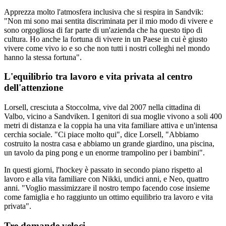
Apprezza molto l'atmosfera inclusiva che si respira in Sandvik:
"Non mi sono mai sentita discriminata per il mio modo di vivere e
sono orgogliosa di far parte di un'azienda che ha questo tipo di
cultura. Ho anche la fortuna di vivere in un Paese in cui è giusto
vivere come vivo io e so che non tutti i nostri colleghi nel mondo
hanno la stessa fortuna".
L'equilibrio tra lavoro e vita privata al centro
dell'attenzione
Lorsell, cresciuta a Stoccolma, vive dal 2007 nella cittadina di
Valbo, vicino a Sandviken. I genitori di sua moglie vivono a soli 400
metri di distanza e la coppia ha una vita familiare attiva e un'intensa
cerchia sociale. "Ci piace molto qui", dice Lorsell, "Abbiamo
costruito la nostra casa e abbiamo un grande giardino, una piscina,
un tavolo da ping pong e un enorme trampolino per i bambini".
In questi giorni, l'hockey è passato in secondo piano rispetto al
lavoro e alla vita familiare con Nikki, undici anni, e Neo, quattro
anni. "Voglio massimizzare il nostro tempo facendo cose insieme
come famiglia e ho raggiunto un ottimo equilibrio tra lavoro e vita
privata".
Tre domande veloci