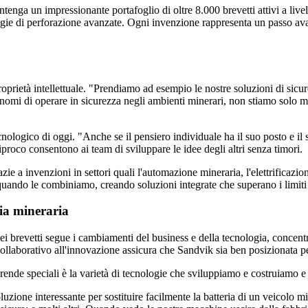
enga un impressionante portafoglio di oltre 8.000 brevetti attivi a livel
gie di perforazione avanzate. Ogni invenzione rappresenta un passo avant
proprietà intellettuale. "Prendiamo ad esempio le nostre soluzioni di sic
nomi di operare in sicurezza negli ambienti minerari, non stiamo solo m
logico di oggi. "Anche se il pensiero individuale ha il suo posto e il s
proco consentono ai team di sviluppare le idee degli altri senza timori.
razie a invenzioni in settori quali l'automazione mineraria, l'elettrificazi
uando le combiniamo, creando soluzioni integrate che superano i limiti 
ria mineraria
ei brevetti segue i cambiamenti del business e della tecnologia, concentra
e collaborativo all'innovazione assicura che Sandvik sia ben posizionata 
nde speciali è la varietà di tecnologie che sviluppiamo e costruiamo e il
one interessante per sostituire facilmente la batteria di un veicolo mine