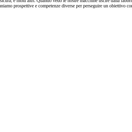
icura; e molti altri. Quando vedo le nostre macchine uscire dalla fabbric
iamo prospettive e competenze diverse per perseguire un obiettivo comu