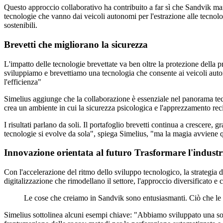
Questo approccio collaborativo ha contribuito a far sì che Sandvik mant
tecnologie che vanno dai veicoli autonomi per l'estrazione alle tecnolo
sostenibili.
Brevetti che migliorano la sicurezza
L'impatto delle tecnologie brevettate va ben oltre la protezione della 
sviluppiamo e brevettiamo una tecnologia che consente ai veicoli auto
l'efficienza"
Simelius aggiunge che la collaborazione è essenziale nel panorama tecno
crea un ambiente in cui la sicurezza psicologica e l'apprezzamento reci
I risultati parlano da soli. Il portafoglio brevetti continua a crescere, g
tecnologie si evolve da sola", spiega Simelius, "ma la magia avviene q
Innovazione orientata al futuro Trasformare l'indust
Con l'accelerazione del ritmo dello sviluppo tecnologico, la strategia d
digitalizzazione che rimodellano il settore, l'approccio diversificato 
Le cose che creiamo in Sandvik sono entusiasmanti. Ciò che le re
Simelius sottolinea alcuni esempi chiave: "Abbiamo sviluppato una soluzi