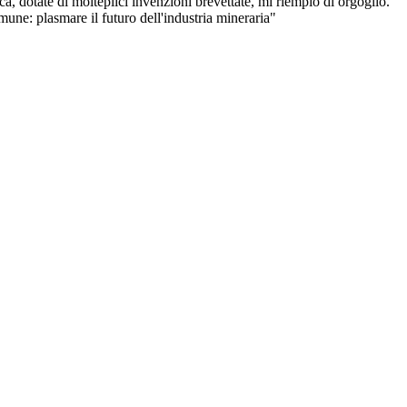
a, dotate di molteplici invenzioni brevettate, mi riempio di orgoglio.
ne: plasmare il futuro dell'industria mineraria"