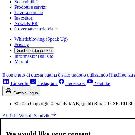
Sostenibilità
Prodotti e servizi
Lavora con noi
Investitori
News & PR
Governance aziendale
Whistleblowing (Speak Up)
Privacy
Gestione dei cookie
Informazioni sul sito
Marchi
Il contenuto di questa pagina è stato tradotto utilizzando l'intelligenza a
LinkedIn
Instagram
Facebook
Youtube
Cambia lingua
© 2026 Copyright © Sandvik AB; (publ) Box 510, SE-101 30
Altri siti Web di Sandvik
We would like your consent