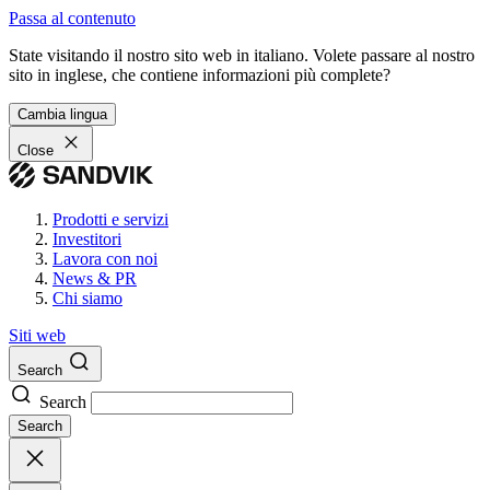
Passa al contenuto
State visitando il nostro sito web in italiano. Volete passare al nostro
sito in inglese, che contiene informazioni più complete?
Cambia lingua
Close
Prodotti e servizi
Investitori
Lavora con noi
News & PR
Chi siamo
Siti web
Search
Search
Search