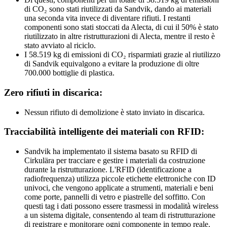
di CO₂ sono stati riutilizzati da Sandvik, dando ai materiali
una seconda vita invece di diventare rifiuti. I restanti
componenti sono stati stoccati da Alecta, di cui il 50% è stato
riutilizzato in altre ristrutturazioni di Alecta, mentre il resto è
stato avviato al riciclo.
I 58.519 kg di emissioni di CO₂ risparmiati grazie al riutilizzo
di Sandvik equivalgono a evitare la produzione di oltre
700.000 bottiglie di plastica.
Zero rifiuti in discarica:
Nessun rifiuto di demolizione è stato inviato in discarica.
Tracciabilità intelligente dei materiali con RFID:
Sandvik ha implementato il sistema basato su RFID di
Cirkulära per tracciare e gestire i materiali da costruzione
durante la ristrutturazione. L'RFID (identificazione a
radiofrequenza) utilizza piccole etichette elettroniche con ID
univoci, che vengono applicate a strumenti, materiali e beni
come porte, pannelli di vetro e piastrelle del soffitto. Con
questi tag i dati possono essere trasmessi in modalità wireless
a un sistema digitale, consentendo al team di ristrutturazione
di registrare e monitorare ogni componente in tempo reale.