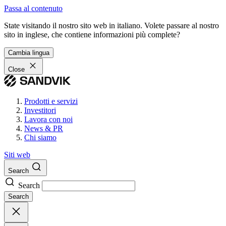
Passa al contenuto
State visitando il nostro sito web in italiano. Volete passare al nostro
sito in inglese, che contiene informazioni più complete?
Cambia lingua
Close
Prodotti e servizi
Investitori
Lavora con noi
News & PR
Chi siamo
Siti web
Search
Search
Search