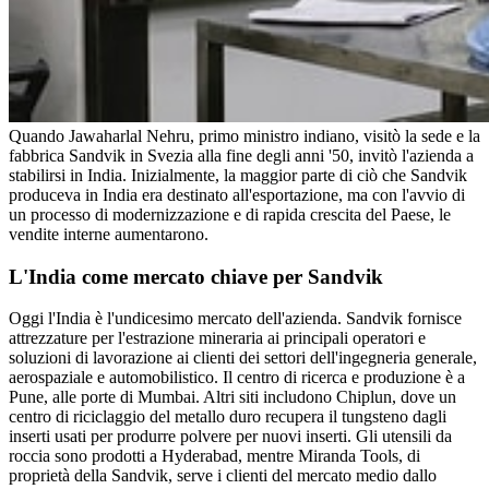
Quando Jawaharlal Nehru, primo ministro indiano, visitò la sede e la
fabbrica Sandvik in Svezia alla fine degli anni '50, invitò l'azienda a
stabilirsi in India. Inizialmente, la maggior parte di ciò che Sandvik
produceva in India era destinato all'esportazione, ma con l'avvio di
un processo di modernizzazione e di rapida crescita del Paese, le
vendite interne aumentarono.
L'India come mercato chiave per Sandvik
Oggi l'India è l'undicesimo mercato dell'azienda. Sandvik fornisce
attrezzature per l'estrazione mineraria ai principali operatori e
soluzioni di lavorazione ai clienti dei settori dell'ingegneria generale,
aerospaziale e automobilistico. Il centro di ricerca e produzione è a
Pune, alle porte di Mumbai. Altri siti includono Chiplun, dove un
centro di riciclaggio del metallo duro recupera il tungsteno dagli
inserti usati per produrre polvere per nuovi inserti. Gli utensili da
roccia sono prodotti a Hyderabad, mentre Miranda Tools, di
proprietà della Sandvik, serve i clienti del mercato medio dallo